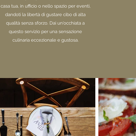
casa tua, in ufficio o nello spazio per eventi,
dandoti la libertà di gustare cibo di alta
qualità senza sforzo. Dai un'occhiata a
questo servizio per una sensazione
culinaria eccezionale e gustosa.