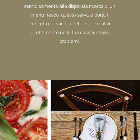
semplicemente alla disperata ricerca di un
menu fresco, questo servizio porta i
concetti culinari più deliziosi e creativi
direttamente nella tua cucina, senza
problemi.