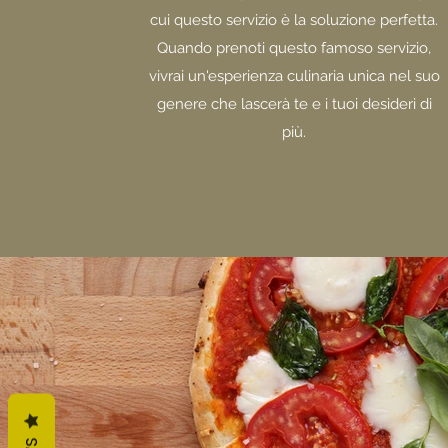
cui questo servizio è la soluzione perfetta.
Quando prenoti questo famoso servizio,
vivrai un'esperienza culinaria unica nel suo
genere che lascerà te e i tuoi desideri di
più.